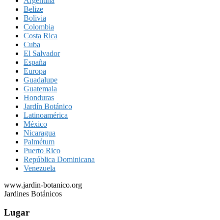
Argentina
Belize
Bolivia
Colombia
Costa Rica
Cuba
El Salvador
España
Europa
Guadalupe
Guatemala
Honduras
Jardín Botánico
Latinoamérica
México
Nicaragua
Palmétum
Puerto Rico
República Dominicana
Venezuela
www.jardin-botanico.org
Jardines Botánicos
Lugar