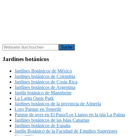
Seitenspalte
Webseite
durchsuchen
Jardines botánicos
Jardínes Botánicos de México
Jardines botánicos de Colombia
Jardines botánicos de Costa Rica
Jardínes botánicos de Argentina
Jardín botánico de Mannheim
La Lajita Oasis Park
Jardines botánicos de la provincia de Almería‎
Loro Parque en Tenerife
Parque de aves en El Paso/Los Llanos en la isla La Palma
Jardines botánicos de las Islas Canarias
Jardines botánicos de España
Jardín Botánico de la Facultad de Estudios Superiores