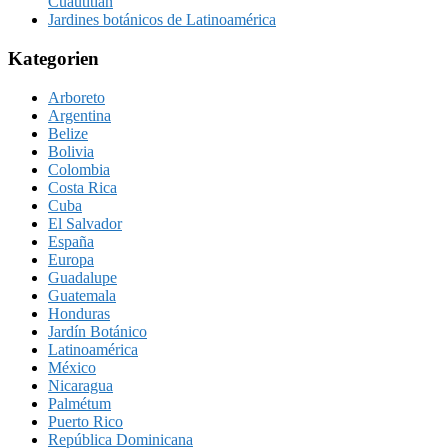
Cuautitlán
Jardines botánicos de Latinoamérica
Kategorien
Arboreto
Argentina
Belize
Bolivia
Colombia
Costa Rica
Cuba
El Salvador
España
Europa
Guadalupe
Guatemala
Honduras
Jardín Botánico
Latinoamérica
México
Nicaragua
Palmétum
Puerto Rico
República Dominicana