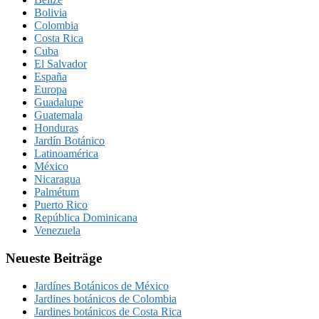
Bolivia
Colombia
Costa Rica
Cuba
El Salvador
España
Europa
Guadalupe
Guatemala
Honduras
Jardín Botánico
Latinoamérica
México
Nicaragua
Palmétum
Puerto Rico
República Dominicana
Venezuela
Neueste Beiträge
Jardínes Botánicos de México
Jardines botánicos de Colombia
Jardines botánicos de Costa Rica