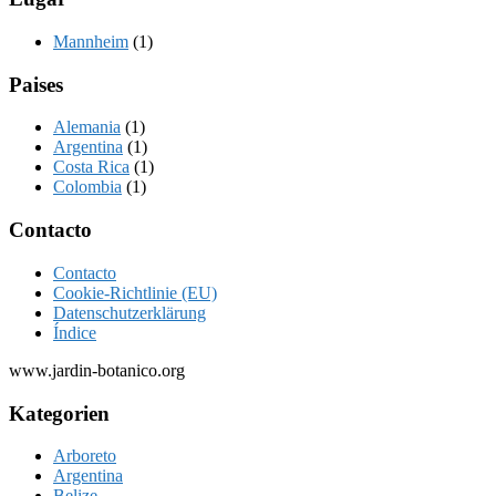
Mannheim
(1)
Paises
Alemania
(1)
Argentina
(1)
Costa Rica
(1)
Colombia
(1)
Footer
Contacto
Contacto
Cookie-Richtlinie (EU)
Datenschutzerklärung
Índice
www.jardin-botanico.org
Kategorien
Arboreto
Argentina
Belize