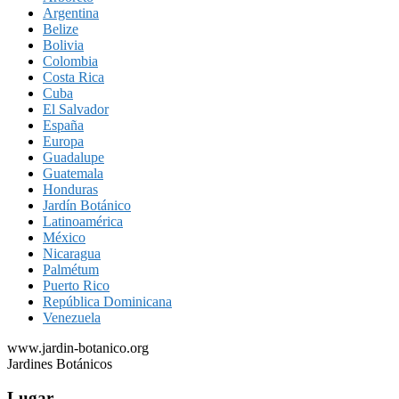
Argentina
Belize
Bolivia
Colombia
Costa Rica
Cuba
El Salvador
España
Europa
Guadalupe
Guatemala
Honduras
Jardín Botánico
Latinoamérica
México
Nicaragua
Palmétum
Puerto Rico
República Dominicana
Venezuela
www.jardin-botanico.org
Jardines Botánicos
Lugar